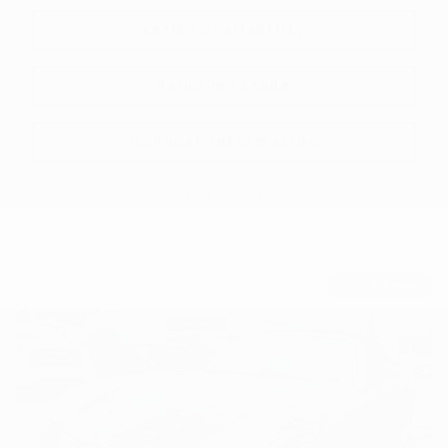
Verify availability
Value my trade
Request information
Legal mentions
$
3,029
rebate