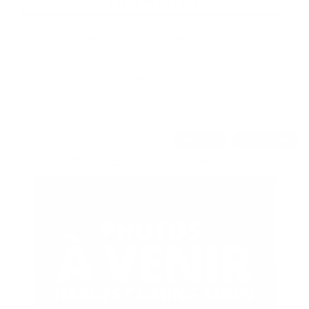
Value my trade
Request information
Legal mentions
New Arrival
$
506
rebate