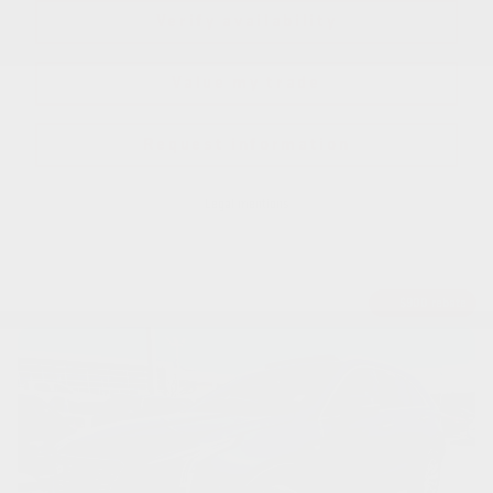
Verify availability
Value my trade
Request information
Legal mentions
$
900
rebate