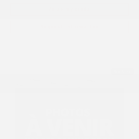
Value my trade
Request information
Legal mentions
New Arrival