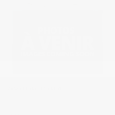
2014 CHEVROLET CRUZE LT
26562B
– BERLINE 4 PORTES 1LT
Régulateur de vitesse* Siège en tissu haut de gamme*
Price
$
10,995
Rebate
$
2,007