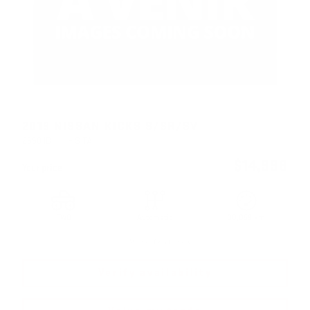
2019 NISSAN KICKS S/SR/SV
26601B
– S TA
$
14,998
Your price
FWD
Automatic
38,059 km
More features
Verify availability