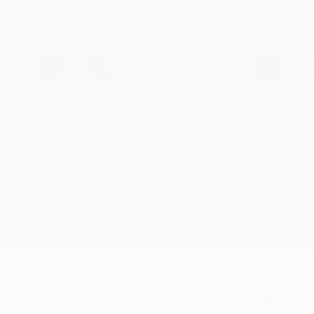
2015 HYUNDAI ELANTRA
SE/SPORT/LIMITED
27070A
– BERLINE 4 PORTES, BOÎTE AUTOMATIQUE, GL
Régulateur de vitesse* Connectivité téléphonique sans fil*
Price
$
12,990
Rebate
$
3,124
$
9,866
Your price