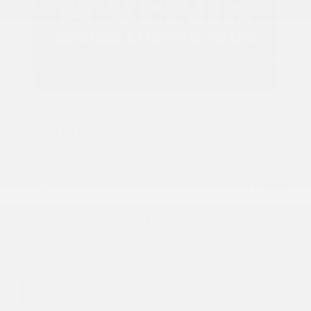
2012 TOYOTA COROLLA
26575A
– BERLINE 4 PORTES, BOÎTE MANUELLE, S
Climatisation* Régulateur de vitesse*
$
7,988
Your price
FWD
Automatic
161,069 km
More features
Verify availability