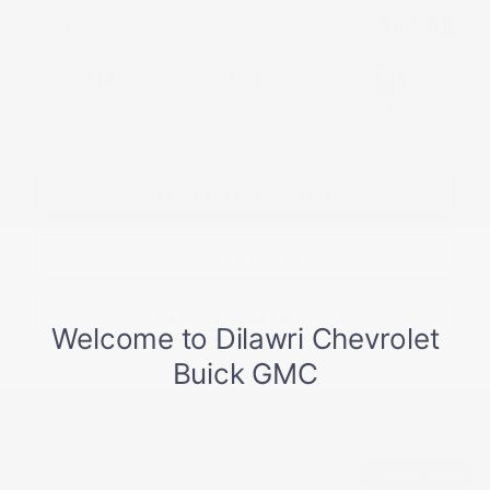
$
8,988
Your price
Automatic
149,405 km
Gasoline
More features
Verify availability
Value my trade
Request information
Legal mentions
$
2,007
rebate