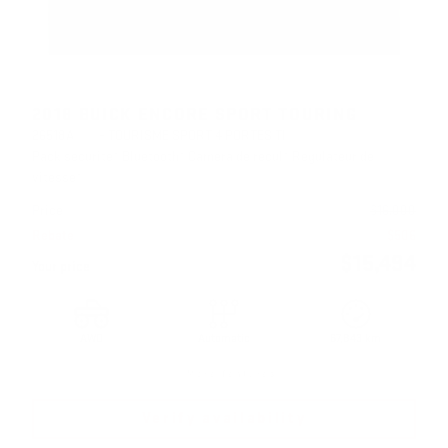
2018 BUICK ENCORE SPORT TOURING
26518A
– TOURISME SPORT 4 PORTES TI
Pack sécurité* Bluetooth* Caméra de recul* Régulateur de
vitesse*
Price
$
16,000
Rebate
$
506
$
15,494
Your price
AWD
Automatic
67,843 km
More features
Verify availability