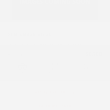
2018 NISSAN MICRA
26194A
– S BM
Caméra de recul* Bluetooth* Régulateur de vitesse*
$
8,788
Your price
FWD
Automatic
143,394 km
More features
Verify availability
Value my trade