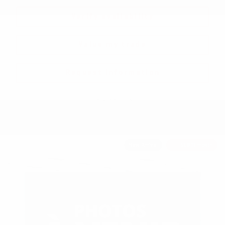
Verify availability
Value my trade
Request information
Legal mentions
New Arrival
$
1,831
rebate