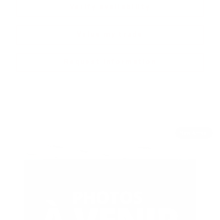
Verify availability
Value my trade
Request information
Legal mentions
New Arrival