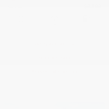
$
8,988
Your price
Automatic
89,944 km
Gasoline
More features
Verify availability
Value my trade
Request information
Legal mentions