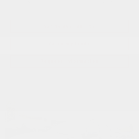
AWD
Automatic
69,902 km
More features
Verify availability
Value my trade
Request information
Legal mentions