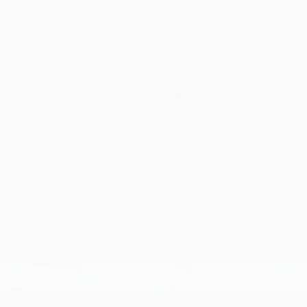
FWD
Automatic
106,797 km
More features
Verify availability
Value my trade
Request information
Legal mentions