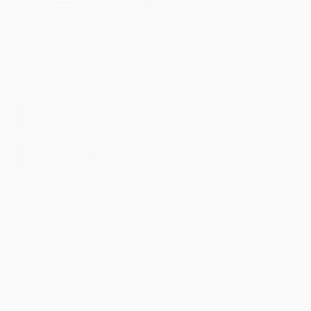
FWD
Automatic
123,018 km
More features
Verify availability
Value my trade
Request information
Legal mentions
New Arrival
$
3,124
rebate