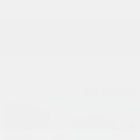
Verify availability
Value my trade
Request information
Legal mentions
Certified
$
5,678
rebate