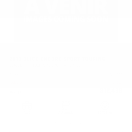
2018 BUICK ENCORE SPORT TOURING
26468B
– TOURISME SPORT 4 PORTES TI
Price
$
14,299
Rebate
$
1,831
$
12,468
Your price
AWD
Automatic
120,705 km
More features