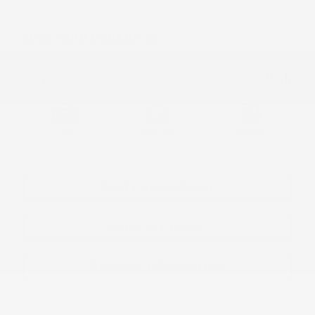
2014 FORD ESCAPE SE
27031A
– 4 PORTES SE, TRACTION AVANT
$
8,966
Your price
FWD
74,371 km
Gasoline
More features
Verify availability
Value my trade
Request information
Legal mentions