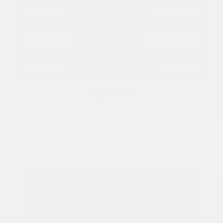
Verify availability
Value my trade
Request information
Legal mentions
New Arrival