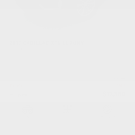
2017 CADILLAC XT5 LUXURY
26474A
– TI 4 PORTES DE LUXE
Toit ouvrant panoramique* Pack mémoire* Caméra de recul*
Démarrage à distance* Surveillance des angles morts* Sièges
chauffants*
Price
$
17,966
Rebate
$
586
$
17,380
Your price
AWD
Automatic
142,996 km
More features