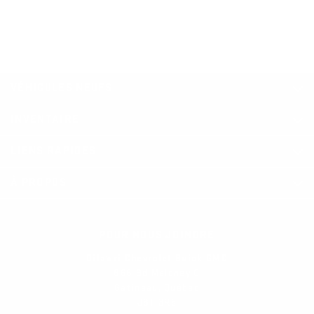
VÉHICULES NEUFS
INVENTAIRE
LIENS RAPIDES
À PROPOS
POUR NOUS JOINDRE
Dilawri Chevrolet Buick GMC
868 Bd Maloney O
Gatineau
,
Québec
J8T 3R6