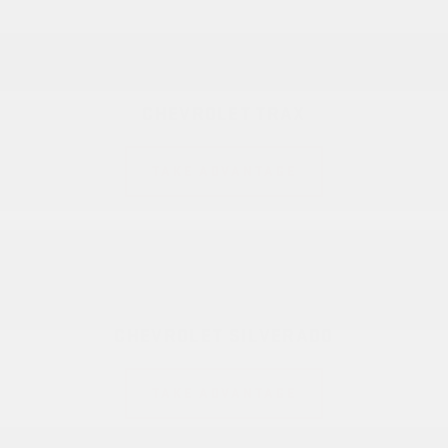
CHEVROLET TRAX
TAKE ADVANTAGE
CHEVROLET SILVERADO
TAKE ADVANTAGE