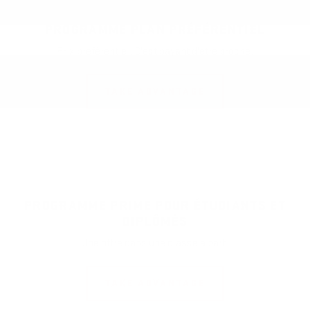
PROGRAMME PLAN PRÉFÉRENTIEL
Prix préférentiel. C'est payant d'être proche.
TAKE ADVANTAGE
PROGRAMME PRIME POUR ÉTUDIANTS ET
DIPLÔMÉS
Une offre dans une classe à part.
TAKE ADVANTAGE