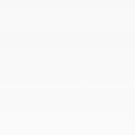
TAKE ADVANTAGE
OBTENEZ UN RABAIS INSTANTANÉ DE 150$
SUR DES PNEUS D’HIVER
à L'achat d'un véhicule neuf
TAKE ADVANTAGE
OBTENEZ UN RABAIS INSTANTANÉE DE 100$