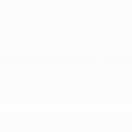
PROGRAMME BIENVENUE AU CANADA
De l'aide pour prendre la route qui s'ouvre devant vous.
TAKE ADVANTAGE
PROGRAMME MOBILITÉ
Programme GM Mobilité du Canada pour personnes