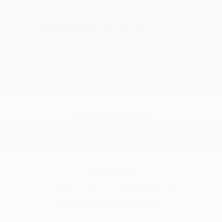
SUR DES PNEUS D’HIVER
À l'achat d'un véhicule d'occasion certifié
TAKE ADVANTAGE
PROGRAMMES
CARTE GM
Une carte qui correspond à votre style de vie
TAKE ADVANTAGE