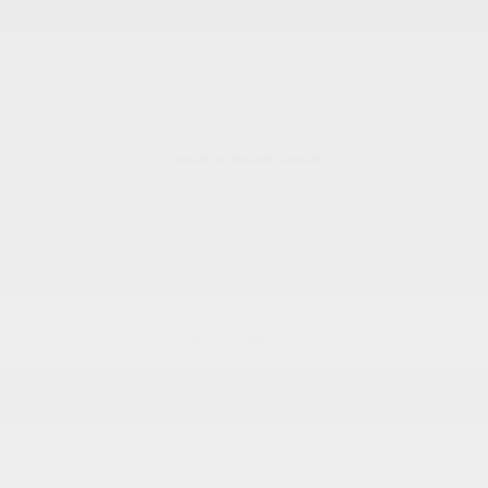
GMC TERRAIN
TAKE ADVANTAGE
CHEVROLET BOLT LT 2027
Location à partir de 98$ par semaine
TAKE ADVANTAGE