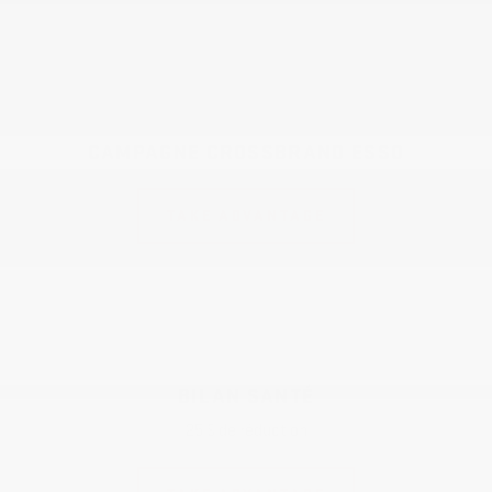
CAMPAGNE CROSSBRAND ESSO
TAKE ADVANTAGE
BILAN SANTÉ
25 $ de réduction