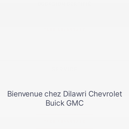
OCCASION CERTIFIÉ
pendant 24 mois
TAKE ADVANTAGE
SERVICE
CAMPAGNE « CROSSBRAND EV » : 25 $ DE
RÉDUCTION
TAKE ADVANTAGE