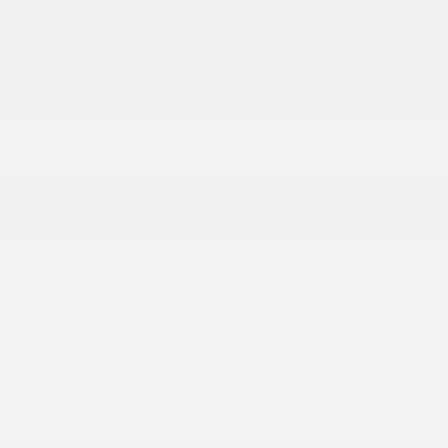
CHEVROLET BOLT
TAKE ADVANTAGE
BUICK ENVISTA
TAKE ADVANTAGE