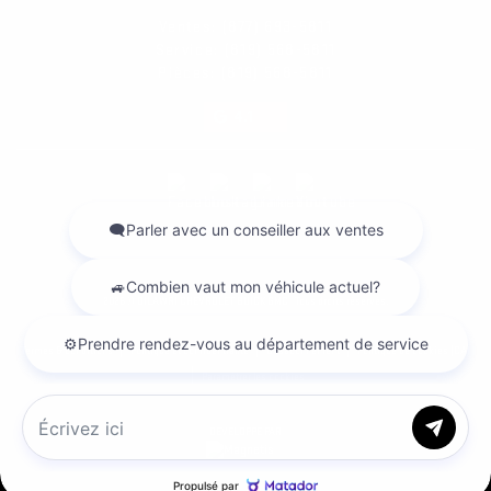
Ventes:
(877) 693-5811
Service:
(819) 568-5811
Pièces:
(819) 568-5811
4.1
2026 © DILAWRI CHEVROLET BUICK GMC
| Tous droits réservés.
|
|
|
Termes & conditions
Politique et confidentialité
Désabonnement
Politique de cookies (CA)
|
Paramétrer les cookies
Discutez avec nous
DÉVELOPPÉ PAR