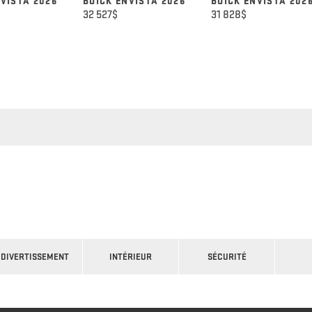
NVISTA 2026
BUICK ENVISTA 2026
BUICK ENVISTA 202
32 527
$
31 828
$
DIVERTISSEMENT
INTÉRIEUR
SÉCURITÉ