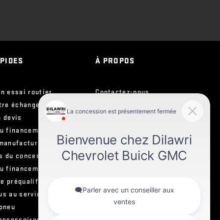
APIDES
À PROPOS
n essai routier
Contactez-nous
tre échange
Nouvelles
 devis
Équipe
ou financement
Carrière
manufacturier
Témoignages
s du concessionnaire
ou financement
e préqualification
us au service
 pneu
 accessoires