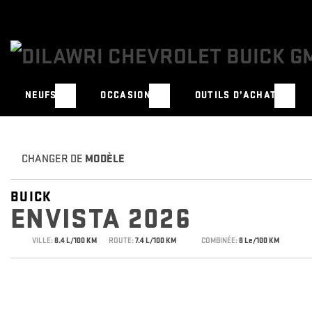
NEUFS
OCCASION
OUTILS D’ACHAT
CHANGER DE
MODÈLE
BUICK
ENVISTA 2026
VILLE:
8.4 L/100 KM
ROUTE:
7.4 L/100 KM
COMBINÉE:
8 Le/100 KM