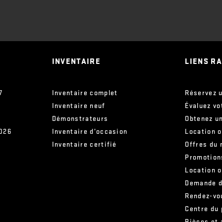
INVENTAIRE
LIENS R
7
Inventaire complet
Réservez u
Inventaire neuf
Évaluez vo
Démonstrateurs
Obtenez un
2026
Inventaire d’occasion
Location 
Inventaire certifié
Offres du 
Promotion
Location 
Demande d
Rendez-vo
Centre du
Pièces et