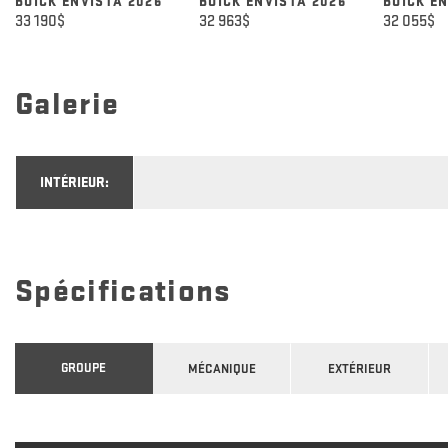
BUICK ENVISTA 2026
BUICK ENVISTA 2026
BUICK E
33 190
$
32 963
$
32 055
$
Galerie
INTÉRIEUR:
Spécifications
GROUPE
MÉCANIQUE
EXTÉRIEUR