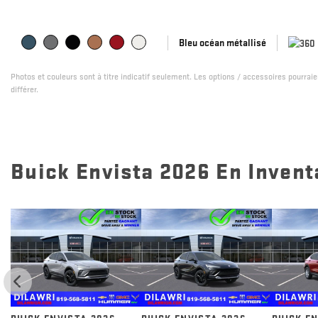
Bleu océan métallisé
Photos et couleurs sont à titre indicatif seulement. Les options / accessoires pourrai
différer.
Buick Envista 2026 En Invent