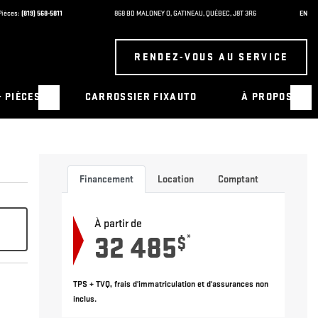
Pièces:
(819) 568-5811
868 BD MALONEY O
,
GATINEAU
,
QUÉBEC
,
J8T 3R6
EN
RENDEZ-VOUS AU SERVICE
& PIÈCES
CARROSSIER FIXAUTO
À PROPOS
Financement
Location
Comptant
À partir de
32 485
*
$
TPS + TVQ, frais d'immatriculation et d'assurances non
inclus.