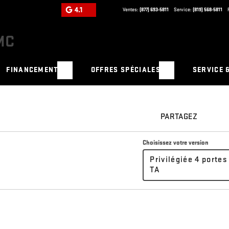
4.1
Ventes:
(877) 693-5811
Service:
(819) 568-5811
FINANCEMENT
OFFRES SPÉCIALES
SERVICE 
PARTAGEZ
Choisissez votre version
Privilégiée 4 portes
TA