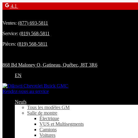
4.1
Ventes:
(877) 693-5811
Service:
(819) 568-5811
Pièces:
(819) 568-5811
868 Bd Maloney O
,
Gatineau
,
Québec
,
J8T 3R6
EN
Rendez-vous au service
Neufs
Tous les modèles GM
Salle de montre
Électrique
VUS et Multisegments
Camions
Voitures