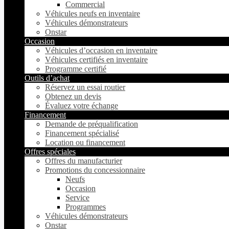
Commercial
Véhicules neufs en inventaire
Véhicules démonstrateurs
Onstar
Occasion
Véhicules d’occasion en inventaire
Véhicules certifiés en inventaire
Programme certifié
Outils d’achat
Réservez un essai routier
Obtenez un devis
Évaluez votre échange
Financement
Demande de préqualification
Financement spécialisé
Location ou financement
Offres spéciales
Offres du manufacturier
Promotions du concessionnaire
Neufs
Occasion
Service
Programmes
Véhicules démonstrateurs
Onstar