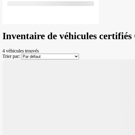
Inventaire de véhicules certifi
4 véhicules
trouvés
Trier par:
Certifié
5 129
$
de Rabais