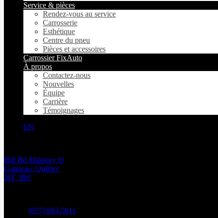
Service & pièces
Rendez-vous au service
Carrosserie
Esthétique
Centre du pneu
Pièces et accessoires
Carrossier FixAuto
À propos
Contactez-nous
Nouvelles
Équipe
Carrière
Témoignages
EN
868 Bd Maloney O
Gatineau
,
Québec
J8T 3R6
Ventes:
(877) 693-5811