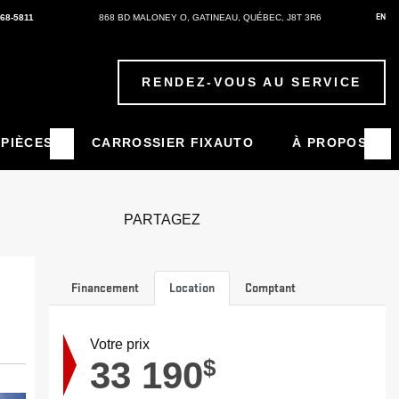
EN
568-5811
868 BD MALONEY O
,
GATINEAU
,
QUÉBEC
,
J8T 3R6
RENDEZ-VOUS AU SERVICE
 PIÈCES
CARROSSIER FIXAUTO
À PROPOS
PARTAGEZ
Financement
Location
Comptant
Votre prix
33 190
$