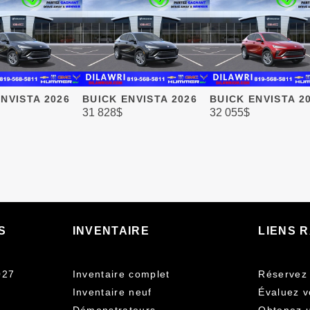
NVISTA 2026
BUICK ENVISTA 2026
BUICK ENVISTA 2
31 828
$
32 055
$
S
INVENTAIRE
LIENS 
027
Inventaire complet
Réservez 
Inventaire neuf
Évaluez v
Démonstrateurs
Obtenez u