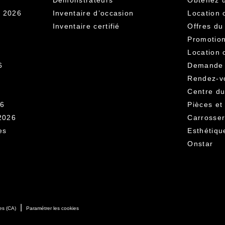
V 2026
Inventaire d’occasion
Location 
Inventaire certifié
Offres du
Promotion
Location 
6
Demande d
Rendez-vo
Centre d
26
Pièces et
2026
Carrosser
es
Esthétiqu
Onstar
|
es (CA)
Paramétrer les cookies