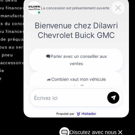
ou financement
Carrière
 manufacturier
Témoignages
s du concessionnaire
ou financement
e préqualification
us au service
u pneu
 accessoires
ie
e
Discutez avec nous