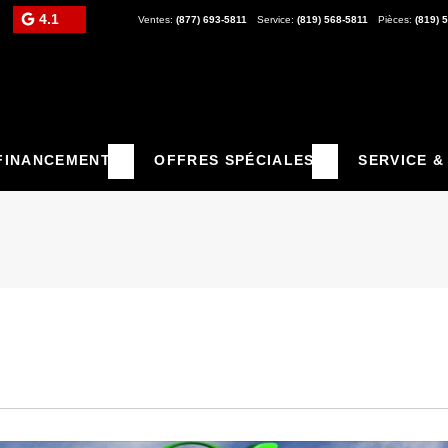
4.1
Ventes:
(877) 693-5811
Service:
(819) 568-5811
Pièces:
(819) 
FINANCEMENT
OFFRES SPÉCIALES
SERVICE &