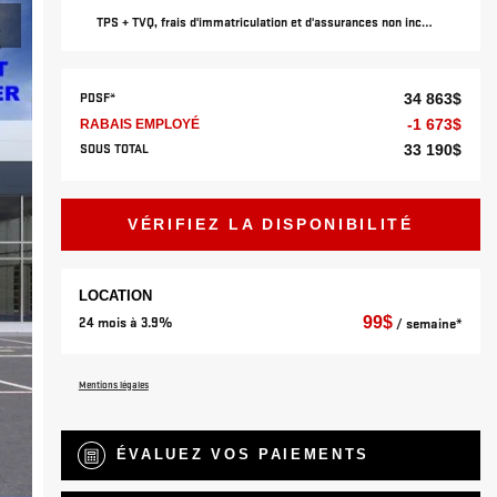
TPS + TVQ, frais d'immatriculation et d'assurances non inclus.
PDSF*
34 863
$
-
1 673
$
RABAIS EMPLOYÉ
SOUS TOTAL
33 190
$
VÉRIFIEZ LA DISPONIBILITÉ
LOCATION
99
$
24 mois à 3.9%
/ semaine*
Mentions légales
ÉVALUEZ VOS
PAIEMENTS