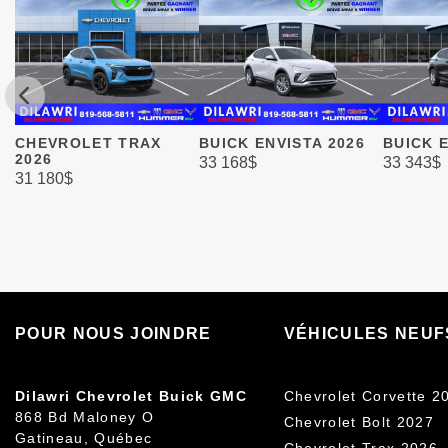
CHEVROLET TRAX
BUICK ENVISTA 2026
BUICK E
2026
33 168
$
33 343
$
31 180
$
POUR NOUS JOINDRE
VÉHICULES NEUF
Dilawri Chevrolet Buick GMC
Chevrolet Corvette 2
868 Bd Maloney O
Chevrolet Bolt 2027
Gatineau
,
Québec
Chevrolet Trax 2026