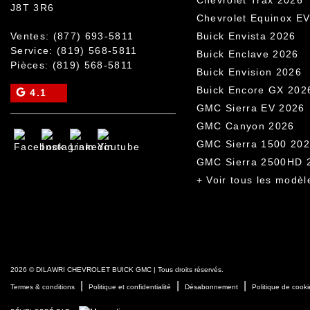
J8T 3R6
Chevrolet Equinox E
Ventes:
(877) 693-5811
Buick Envista 2026
Service:
(819) 568-5811
Buick Enclave 2026
Pièces:
(819) 568-5811
Buick Envision 2026
Buick Encore GX 202
4.1
GMC Sierra EV 2026
GMC Canyon 2026
GMC Sierra 1500 20
GMC Sierra 2500HD 
+ Voir tous les modèl
2026 © DILAWRI CHEVROLET BUICK GMC
| Tous droits réservés.
|
|
|
Termes & conditions
Politique et confidentialité
Désabonnement
Politique de cooki