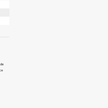
 de
nce