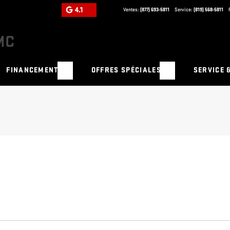
4.1
Ventes:
(877) 693-5811
Service:
(819) 568-5811
FINANCEMENT
OFFRES SPÉCIALES
SERVICE 