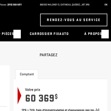
Pièces:
(819) 568-5811
868 BD MALONEY O
,
GATINEAU
,
QUÉBEC
,
J8T 3R6
EN
RENDEZ-VOUS AU SERVICE
& PIÈCES
CARROSSIER FIXAUTO
À PROPOS
PARTAGEZ
Comptant
Votre prix
60 369
$
TPS + TVQ, frais d'immatriculation et d'assurances non inclus.