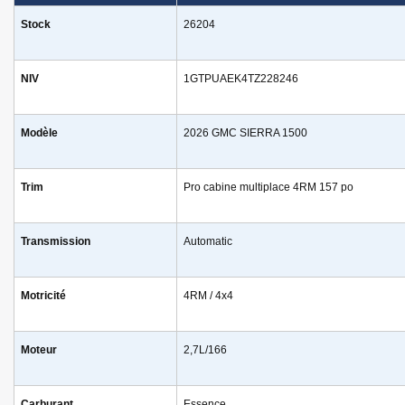
Stock
26204
NIV
1GTPUAEK4TZ228246
Modèle
2026 GMC SIERRA 1500
Trim
Pro cabine multiplace 4RM 157 po
Transmission
Automatic
Motricité
4RM / 4x4
Moteur
2,7L/166
Carburant
Essence