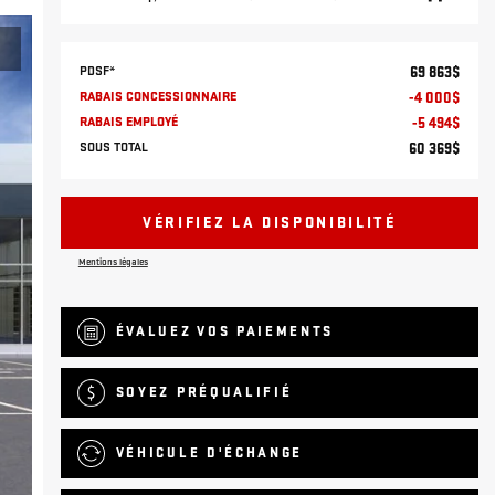
PDSF*
69 863
$
RABAIS CONCESSIONNAIRE
-
4 000
$
RABAIS EMPLOYÉ
-
5 494
$
SOUS TOTAL
60 369
$
VÉRIFIEZ LA DISPONIBILITÉ
Mentions légales
ÉVALUEZ VOS
PAIEMENTS
SOYEZ PRÉQUALIFIÉ
VÉHICULE D'ÉCHANGE