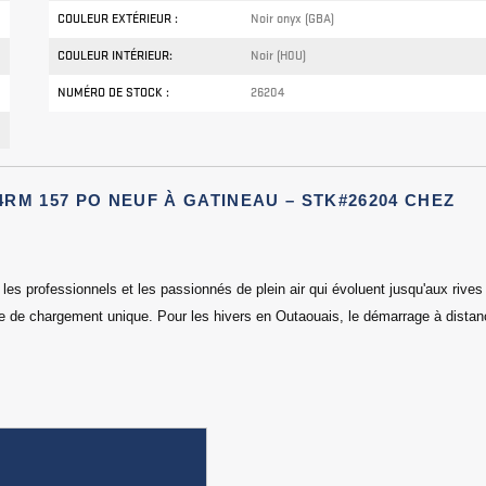
COULEUR EXTÉRIEUR :
Noir onyx (GBA)
COULEUR INTÉRIEUR:
Noir (H0U)
NUMÉRO DE STOCK :
26204
4RM 157 PO NEUF À GATINEAU – STK#26204 CHEZ
es professionnels et les passionnés de plein air qui évoluent jusqu'aux rives
ce de chargement unique. Pour les hivers en Outaouais, le démarrage à dista