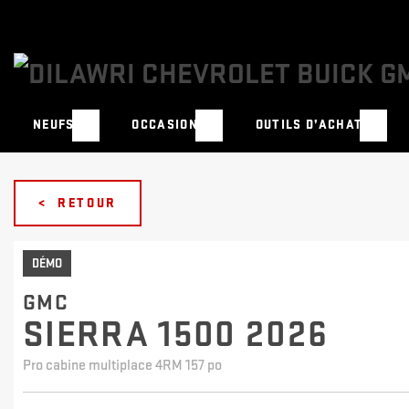
NEUFS
OCCASION
OUTILS D’ACHAT
< RETOUR
DÉMO
GMC
SIERRA 1500 2026
Pro cabine multiplace 4RM 157 po