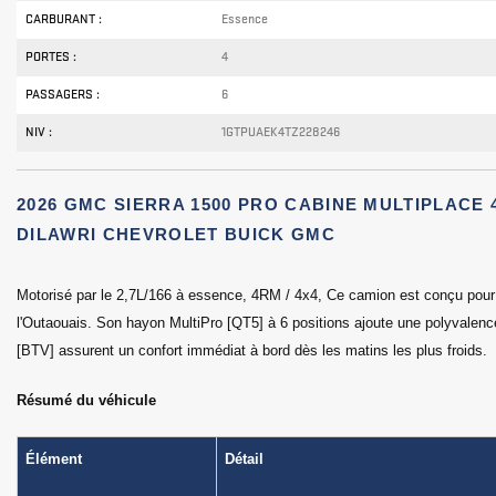
CARBURANT :
Essence
PORTES :
4
PASSAGERS :
6
NIV :
1GTPUAEK4TZ228246
2026 GMC SIERRA 1500 PRO CABINE MULTIPLACE 
DILAWRI CHEVROLET BUICK GMC
Motorisé par le 2,7L/166 à essence, 4RM / 4x4, Ce camion est conçu pour l
l'Outaouais. Son hayon MultiPro [QT5] à 6 positions ajoute une polyvalen
[BTV] assurent un confort immédiat à bord dès les matins les plus froids.
Résumé du véhicule
Élément
Détail