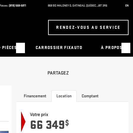
Pièces:
(819) 568-5811
868 BD MALONEY O
,
GATINEAU
,
QUÉBEC
,
J8T 3R6
EN
RENDEZ-VOUS AU SERVICE
& PIÈCES
CARROSSIER FIXAUTO
À PROPOS
PARTAGEZ
Financement
Location
Comptant
Votre prix
66 349
$