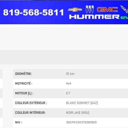
ODOMÈTRE:
10 km
MOTRICITÉ :
4x4
MOTEUR (L) :
2.7
COULEUR EXTÉRIEUR :
BLANC SOMMET (GAZ)
COULEUR INTÉRIEUR:
NOIR JAIS (H0U)
NIV :
3GCPKCEK3TG391620