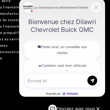
 devis
Équipe
ou financement
Carrière
manufacturier
Témoignages
s du concessionnaire
ou financement
e préqualification
us au service
 pneu
 accessoires
ie
e
Discutez avec nous