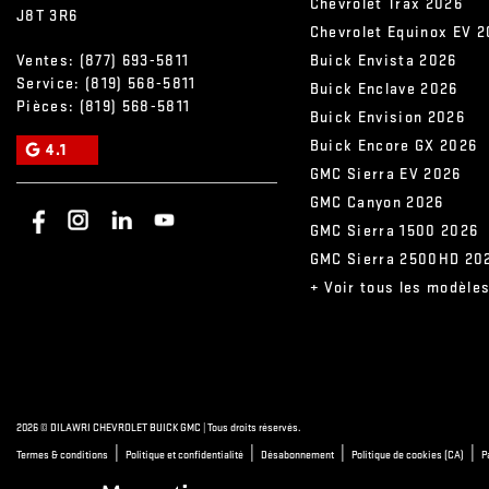
Chevrolet Trax 2026
J8T 3R6
Chevrolet Equinox EV 
Ventes:
(877) 693-5811
Buick Envista 2026
Service:
(819) 568-5811
Buick Enclave 2026
Pièces:
(819) 568-5811
Buick Envision 2026
Buick Encore GX 2026
4.1
GMC Sierra EV 2026
GMC Canyon 2026
GMC Sierra 1500 2026
GMC Sierra 2500HD 20
+ Voir tous les modèle
2026 © DILAWRI CHEVROLET BUICK GMC
| Tous droits réservés.
|
|
|
|
Termes & conditions
Politique et confidentialité
Désabonnement
Politique de cookies (CA)
P