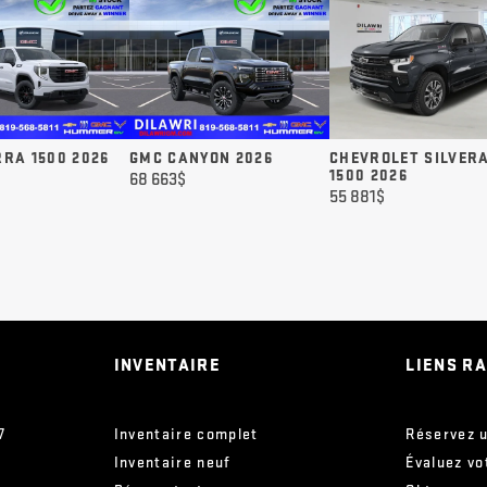
RRA 1500 2026
GMC CANYON 2026
CHEVROLET SILVER
1500 2026
68 663
$
55 881
$
INVENTAIRE
LIENS R
7
Inventaire complet
Réservez u
Inventaire neuf
Évaluez vo