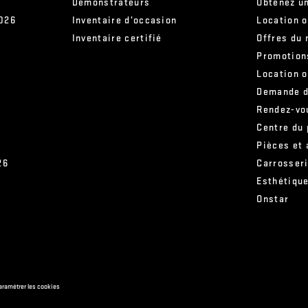
Démonstrateurs
Obtenez un
2026
Inventaire d’occasion
Location 
Inventaire certifié
Offres du 
Promotion
Location 
Demande d
Rendez-vo
Centre du
Pièces et
26
Carrosser
s
Esthétiqu
Onstar
aramétrer les cookies