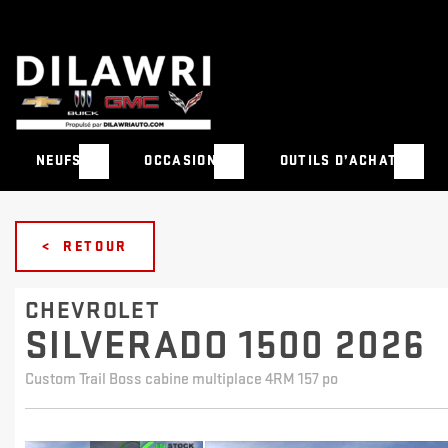
NEUFS
OCCASION
OUTILS D’ACHAT
< RETOUR
CHEVROLET
SILVERADO 1500 2026
Custom Trail Boss cabine multiplace 4RM 157 po