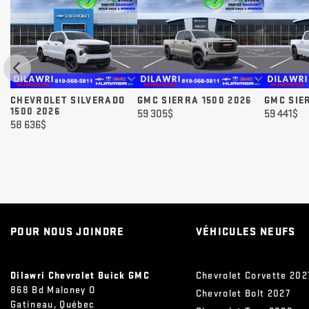
CHEVROLET SILVERADO
GMC SIERRA 1500 2026
GMC SIE
1500 2026
59 305
$
59 441
$
58 636
$
POUR NOUS JOINDRE
VÉHICULES NEUFS
Dilawri Chevrolet Buick GMC
Chevrolet Corvette 202
868 Bd Maloney O
Chevrolet Bolt 2027
Gatineau
,
Québec