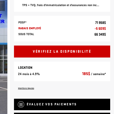
TPS + TVQ, frais d'immatriculation et d'assurances non inclus.
PDSF*
71 958
$
RABAIS EMPLOYÉ
-
5 609
$
SOUS TOTAL
66 349
$
VÉRIFIEZ LA DISPONIBILITÉ
LOCATION
185
$
24 mois à 4.9%
/ semaine*
Mentions légales
ÉVALUEZ VOS
PAIEMENTS