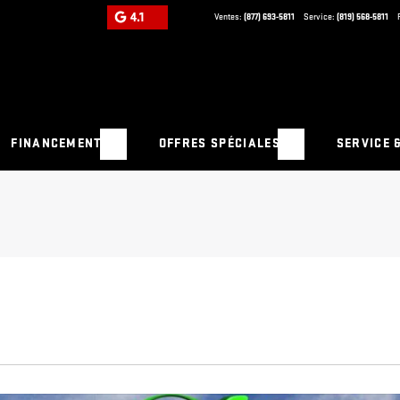
4.1
Ventes:
(877) 693-5811
Service:
(819) 568-5811
FINANCEMENT
OFFRES SPÉCIALES
SERVICE 