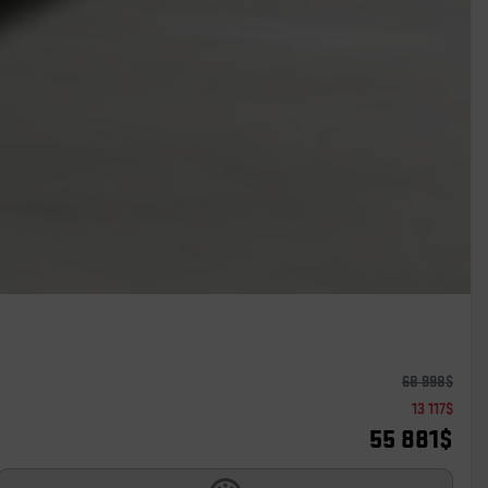
68 998
$
13 117
$
55 881
$