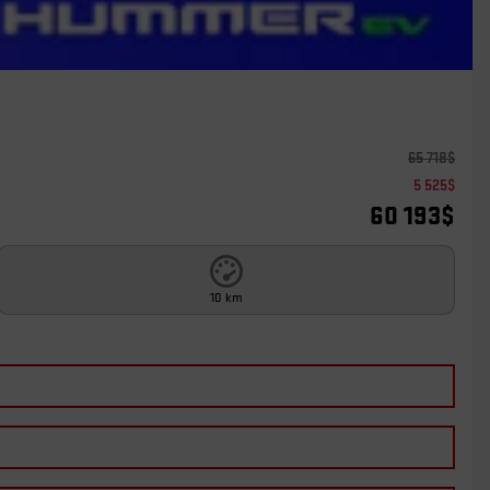
65 718
$
5 525
$
60 193
$
10 km