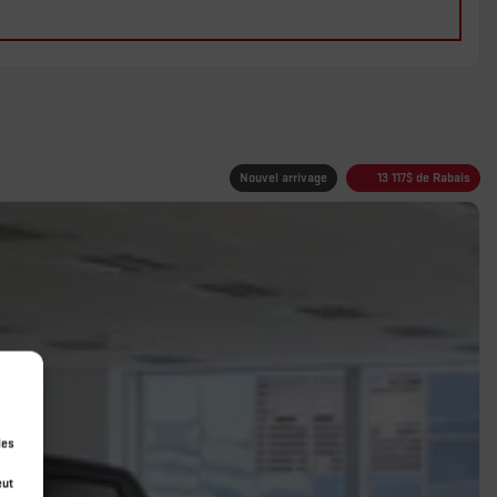
Nouvel arrivage
13 117
$
de Rabais
ies
eut