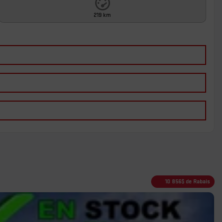
219 km
10 856
$
de Rabais