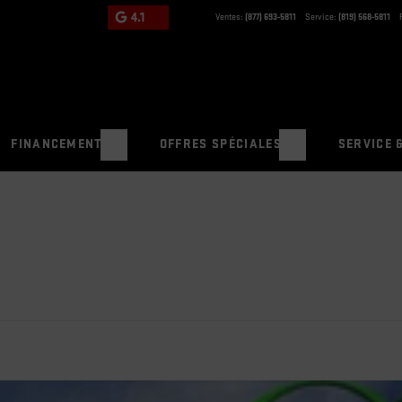
4.1
Ventes:
(877) 693-5811
Service:
(819) 568-5811
FINANCEMENT
OFFRES SPÉCIALES
SERVICE 