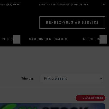
Pièces:
(819) 568-5811
868 BD MALONEY O
,
GATINEAU
,
QUÉBEC
,
J8T 3R6
EN
RENDEZ-VOUS AU SERVICE
& PIÈCES
CARROSSIER FIXAUTO
À PROPOS
Trier par:
5 525
$
de Rabais