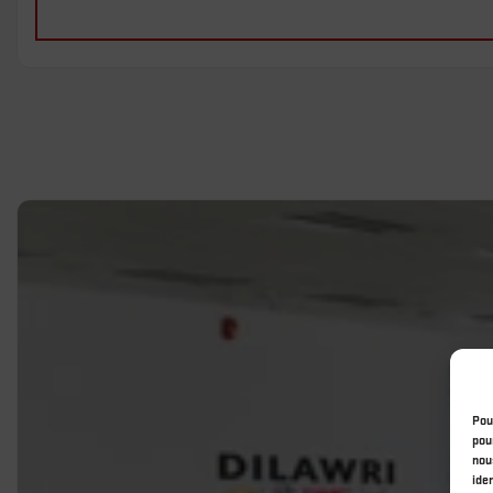
Pou
pou
nou
ide