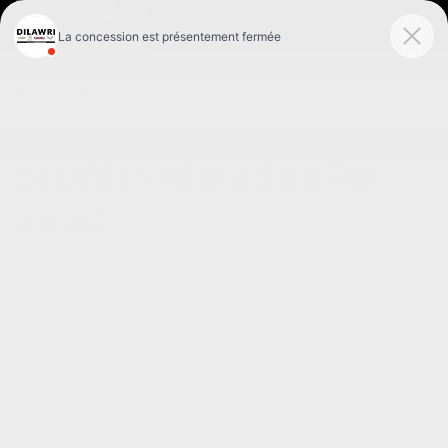
EN
CHANGER DE
MODÈLE
CHEVROLET
SILVERADO 2500HD
2026
Choisissez votre version
WT cabine classique 2RM 142 po