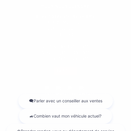
POUR NOUS JOINDRE
Dilawri Chevrolet Buick GMC
868 Bd Maloney O
Gatineau
,
Québec
J8T 3R6
Ventes:
(877) 693-5811
Service:
(819) 568-5811
Pièces:
(819) 568-5811
4.1
2026 © DILAWRI CHEVROLET BUICK GMC
| Tous droits réservés.