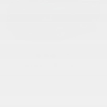
Galerie
Rouge ardent
Photos et couleurs sont à titre indicatif seulement. Les options / accessoires
pourraient varier selon les versions. Les données fournies par une base de données
tierce peuvent différer.