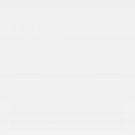
Financement
Location
Comptant
À partir de
67 635
*
$
TPS + TVQ, frais d'immatriculation et d'assurances non inclus.
FINANCEMENT
221
$
84 mois à 4.99%
/ semaine*
Mentions légales
ÉVALUEZ VOS
PAIEMENTS
SOYEZ PRÉQUALIFIÉ