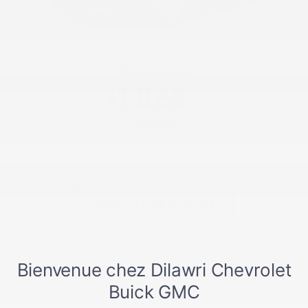
Obtenez jusqu'à
$
11 029
de rabais
Plus de détails
* Photo à titre indicatif seulement. Certaines conditions s'appliquent.
PROFITEZ DE L'OFFRE