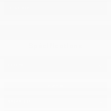
INTÉRIEUR:
Spécifications
GROUPE
VOIR PLUS
MÉCANIQUE