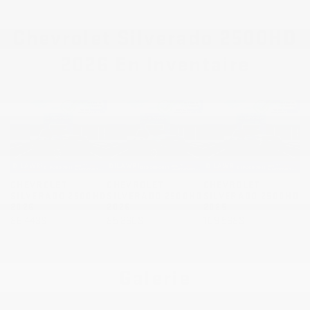
Chevrolet Silverado 2500HD
2026 En Inventaire
CHEVROLET
CHEVROLET
CHEVROLET
SILVERADO 2500HD
SILVERADO 2500HD
SILVERADO 2500HD
2026
2026
2025
86 443
$
85 260
$
109 568
$
Galerie