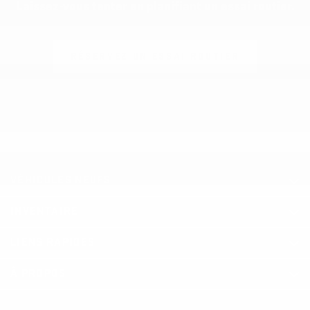
Laissez-vous tenter en planifiant un essai routier.
RÉSERVEZ UN ESSAI ROUTIER
VÉHICULES NEUFS
INVENTAIRE
LIENS RAPIDES
À PROPOS