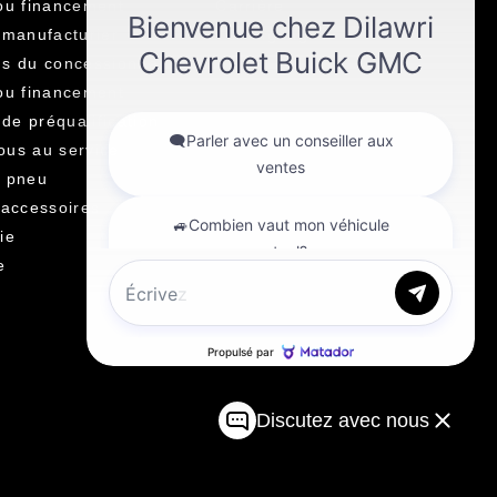
ou financement
Carrière
 manufacturier
Témoignages
s du concessionnaire
ou financement
e préqualification
us au service
u pneu
 accessoires
ie
e
Discutez avec nous