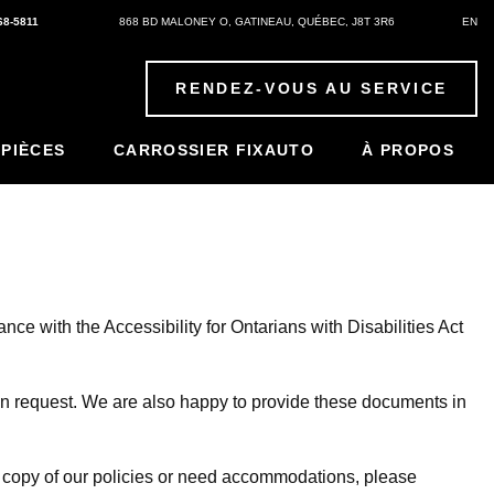
68-5811
868 BD MALONEY O
,
GATINEAU
,
QUÉBEC
,
J8T 3R6
EN
RENDEZ-VOUS AU SERVICE
 PIÈCES
CARROSSIER FIXAUTO
À PROPOS
nce with the Accessibility for Ontarians with Disabilities Act
on request. We are also happy to provide these documents in
 copy of our policies or need accommodations, please