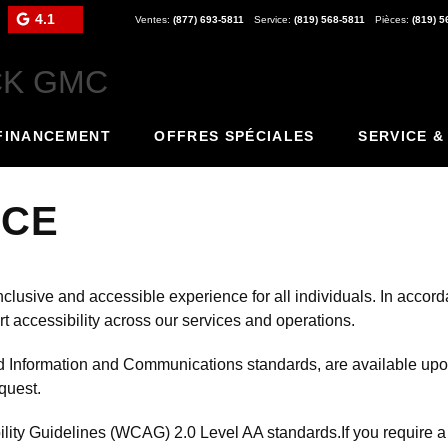
4.1
Ventes:
(877) 693-5811
Service:
(819) 568-5811
Pièces:
(819) 5
FINANCEMENT
OFFRES SPÉCIALES
SERVICE &
ICE
clusive and accessible experience for all individuals. In accorda
t accessibility across our services and operations.
and Information and Communications standards, are available up
quest.
lity Guidelines (WCAG) 2.0 Level AA standards.If you require a