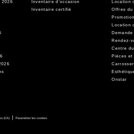
V 2026
Inventaire d’occasion
Location 
Inventaire certifié
Offres du
Promotion
Location 
6
Demande d
Rendez-vo
Centre d
26
Pièces et
2026
Carrosser
es
Esthétiqu
Onstar
|
es (CA)
Paramétrer les cookies