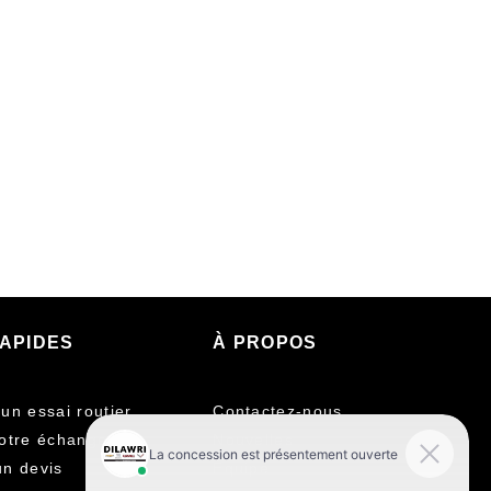
RAPIDES
À PROPOS
un essai routier
Contactez-nous
otre échange
Nouvelles
n devis
Équipe