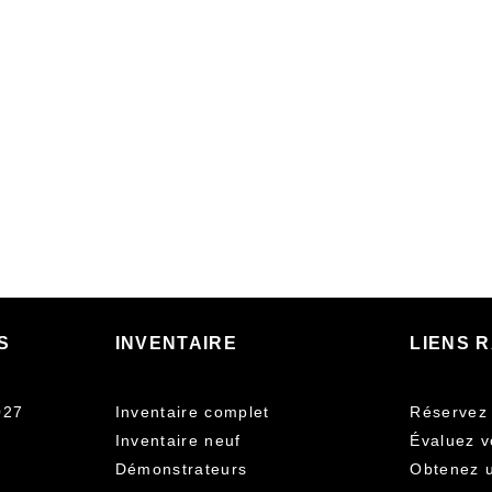
S
INVENTAIRE
LIENS 
027
Inventaire complet
Réservez 
Inventaire neuf
Évaluez v
Démonstrateurs
Obtenez u