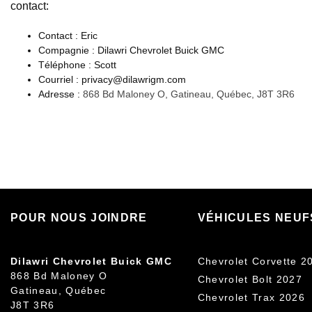
contact:
Contact : Eric
Compagnie : Dilawri Chevrolet Buick GMC
Téléphone : Scott
Courriel : privacy@dilawrigm.com
Adresse :
868 Bd Maloney O
,
Gatineau
,
Québec
,
J8T 3R6
POUR NOUS JOINDRE
VÉHICULES NEUF
Dilawri Chevrolet Buick GMC
Chevrolet Corvette 2
868 Bd Maloney O
Chevrolet Bolt 2027
Gatineau
,
Québec
Chevrolet Trax 2026
J8T 3R6