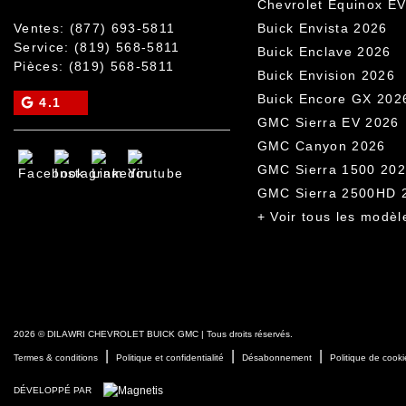
Chevrolet Equinox E
Ventes:
(877) 693-5811
Buick Envista 2026
Service:
(819) 568-5811
Buick Enclave 2026
Pièces:
(819) 568-5811
Buick Envision 2026
Buick Encore GX 202
4.1
GMC Sierra EV 2026
GMC Canyon 2026
GMC Sierra 1500 20
GMC Sierra 2500HD 
+ Voir tous les modèl
2026 © DILAWRI CHEVROLET BUICK GMC
| Tous droits réservés.
|
|
|
Termes & conditions
Politique et confidentialité
Désabonnement
Politique de cooki
DÉVELOPPÉ PAR