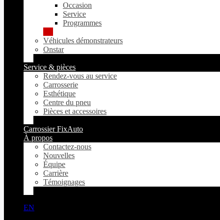
Occasion
Service
Programmes
Véhicules démonstrateurs
Onstar
Service & pièces
Rendez-vous au service
Carrosserie
Esthétique
Centre du pneu
Pièces et accessoires
Carrossier FixAuto
À propos
Contactez-nous
Nouvelles
Équipe
Carrière
Témoignages
EN