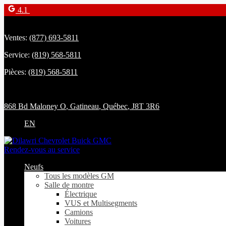
4.1
Ventes:
(877) 693-5811
Service:
(819) 568-5811
Pièces:
(819) 568-5811
868 Bd Maloney O
,
Gatineau
,
Québec
,
J8T 3R6
EN
Rendez-vous au service
Neufs
Tous les modèles GM
Salle de montre
Électrique
VUS et Multisegments
Camions
Voitures