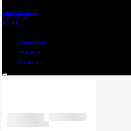
868 Bd Maloney O
Gatineau
,
Québec
J8T 3R6
Ventes:
(877) 693-5811
Service:
(819) 568-5811
Pièces:
(819) 568-5811